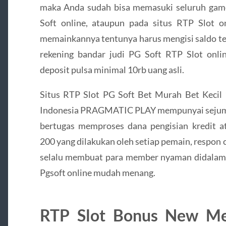
maka Anda sudah bisa memasuki seluruh game 
Soft online, ataupun pada situs RTP Slot o
memainkannya tentunya harus mengisi saldo terl
rekening bandar judi PG Soft RTP Slot onl
deposit pulsa minimal 10rb uang asli.
Situs RTP Slot PG Soft Bet Murah Bet Kecil 
Indonesia PRAGMATIC PLAY mempunyai sejumlah
bertugas memproses dana pengisian kredit a
200 yang dilakukan oleh setiap pemain, respon
selalu membuat para member nyaman didalam se
Pgsoft online mudah menang.
RTP Slot Bonus New M