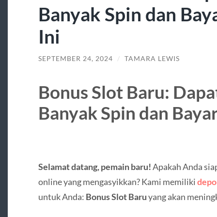
Banyak Spin dan Baya
Ini
SEPTEMBER 24, 2024
/
TAMARA LEWIS
Bonus Slot Baru: Dapa
Banyak Spin dan Bayara
Selamat datang, pemain baru!
Apakah Anda siap
online yang mengasyikkan? Kami memiliki
depo 
untuk Anda:
Bonus Slot Baru
yang akan mening