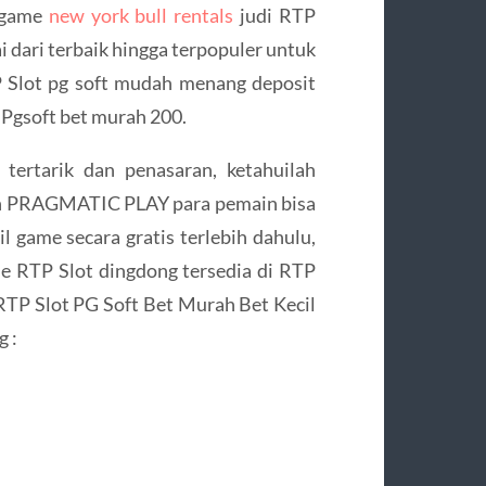
h game
new york bull rentals
judi RTP
i dari terbaik hingga terpopuler untuk
TP Slot pg soft mudah menang deposit
 Pgsoft bet murah 200.
ertarik dan penasaran, ketahuilah
sin PRAGMATIC PLAY para pemain bisa
l game secara gratis terlebih dahulu,
me RTP Slot dingdong tersedia di RTP
 RTP Slot PG Soft Bet Murah Bet Kecil
 :