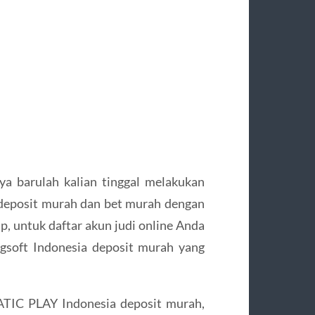
ya barulah kalian tinggal melakukan
ia deposit murah dan bet murah dengan
ap, untuk daftar akun judi online Anda
gsoft Indonesia deposit murah yang
ATIC PLAY Indonesia deposit murah,