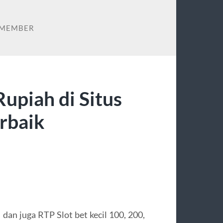
 MEMBER
upiah di Situs
rbaik
 dan juga RTP Slot bet kecil 100, 200,