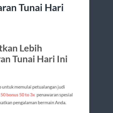
ran Tunai Hari
tkan Lebih
n Tunai Hari Ini
 untuk memulai petualangan judi
50 bonus 50 to 3x
penawaran spesial
katkan pengalaman bermain Anda.