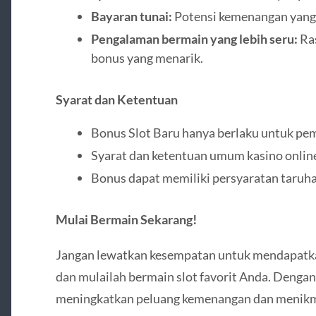
Bayaran tunai:
Potensi kemenangan yang 
Pengalaman bermain yang lebih seru:
Ras
bonus yang menarik.
Syarat dan Ketentuan
Bonus Slot Baru hanya berlaku untuk pem
Syarat dan ketentuan umum kasino online
Bonus dapat memiliki persyaratan taruha
Mulai Bermain Sekarang!
Jangan lewatkan kesempatan untuk mendapatka
dan mulailah bermain slot favorit Anda. Denga
meningkatkan peluang kemenangan dan menikma