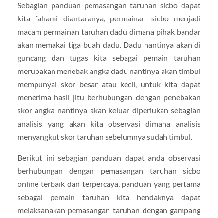
Sebagian panduan pemasangan taruhan sicbo dapat
kita fahami diantaranya, permainan sicbo menjadi
macam permainan taruhan dadu dimana pihak bandar
akan memakai tiga buah dadu. Dadu nantinya akan di
guncang dan tugas kita sebagai pemain taruhan
merupakan menebak angka dadu nantinya akan timbul
mempunyai skor besar atau kecil, untuk kita dapat
menerima hasil jitu berhubungan dengan penebakan
skor angka nantinya akan keluar diperlukan sebagian
analisis yang akan kita observasi dimana analisis
menyangkut skor taruhan sebelumnya sudah timbul.
Berikut ini sebagian panduan dapat anda observasi
berhubungan dengan pemasangan taruhan sicbo
online terbaik dan terpercaya, panduan yang pertama
sebagai pemain taruhan kita hendaknya dapat
melaksanakan pemasangan taruhan dengan gampang