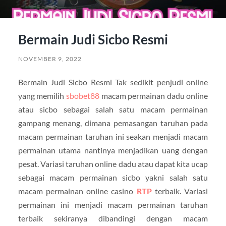
Bermain Judi Sicbo Resmi
NOVEMBER 9, 2022
Bermain Judi Sicbo Resmi Tak sedikit penjudi online
yang memilih
sbobet88
macam permainan dadu online
atau sicbo sebagai salah satu macam permainan
gampang menang, dimana pemasangan taruhan pada
macam permainan taruhan ini seakan menjadi macam
permainan utama nantinya menjadikan uang dengan
pesat. Variasi taruhan online dadu atau dapat kita ucap
sebagai macam permainan sicbo yakni salah satu
macam permainan online casino
RTP
terbaik. Variasi
permainan ini menjadi macam permainan taruhan
terbaik sekiranya dibandingi dengan macam