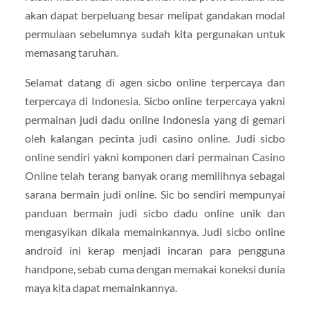
akan dapat berpeluang besar melipat gandakan modal
permulaan sebelumnya sudah kita pergunakan untuk
memasang taruhan.
Selamat datang di agen sicbo online terpercaya dan
terpercaya di Indonesia. Sicbo online terpercaya yakni
permainan judi dadu online Indonesia yang di gemari
oleh kalangan pecinta judi casino online. Judi sicbo
online sendiri yakni komponen dari permainan Casino
Online telah terang banyak orang memilihnya sebagai
sarana bermain judi online. Sic bo sendiri mempunyai
panduan bermain judi sicbo dadu online unik dan
mengasyikan dikala memainkannya. Judi sicbo online
android ini kerap menjadi incaran para pengguna
handpone, sebab cuma dengan memakai koneksi dunia
maya kita dapat memainkannya.