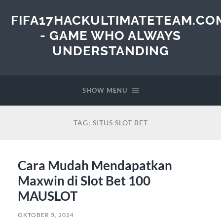
FIFA17HACKULTIMATETEAM.CO
- GAME WHO ALWAYS
UNDERSTANDING
SHOW MENU
TAG:
SITUS SLOT BET
Cara Mudah Mendapatkan
Maxwin di Slot Bet 100
MAUSLOT
OKTOBER 5, 2024