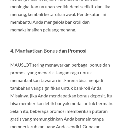
meningkatkan taruhan sedikit demi sedikit, dan jika
menang, kembali ke taruhan awal. Pendekatan ini
membantu Anda mengelola bankroll dan
memaksimalkan peluang menang.
4. Manfaatkan Bonus dan Promosi
MAUSLOT sering menawarkan berbagai bonus dan
promosi yang menarik. Jangan ragu untuk
memanfaatkan tawaran ini, karena bisa menjadi
tambahan yang signifikan untuk bankroll Anda.
Misalnya, jika Anda mendapatkan bonus deposit, itu
bisa memberikan lebih banyak modal untuk bermain.
Selain itu, beberapa promosi memberikan putaran
gratis yang memungkinkan Anda bermain tanpa
mempertaruhkan uang Anda sendiri. Gunakan