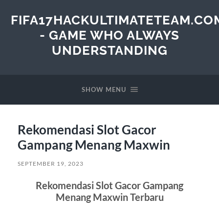
FIFA17HACKULTIMATETEAM.CO
- GAME WHO ALWAYS
UNDERSTANDING
SHOW MENU
Rekomendasi Slot Gacor
Gampang Menang Maxwin
SEPTEMBER 19, 2023
Rekomendasi Slot Gacor Gampang
Menang Maxwin Terbaru