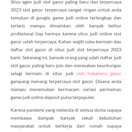
Situs agen judi slot gacor paling baru dan terpercaya
2023 slot gacor terpercaya sangat ringan untuk anda
temukan di google, game judi online terlengkap dan
terlaris mampu dimainkan oleh banyak bettor
profesional tiap harinya karena situs judi online slot
gacor udah terpercaya. Kalian wajib coba bermain dan
daftar slot gacor di situs judi slot terpercaya 2023
kami. Sekarang ini, banyak orang yang udah daftar judi
slot gacor paling baru join dan merasakan keuntungan
selagi bermain di situs judi
slot habanero gacor
gampang menang terpercaya slot gacor. Disana anda
mampu menemukan bermacam variasi permainan
game judi online deposit pulsa terpopuler.
Karena pandemi yang melanda di semua dunia supaya
membawa dampak banyak sekali kebutuhan
masyarakat untuk berkerja dari rumah supaya