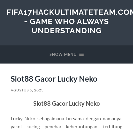
FIFA17HACKULTIMATETEAM.CO
- GAME WHO ALWAYS
UNDERSTANDING
SHOW MENU
Slot88 Gacor Lucky Neko
AGUSTUS 5, 2023
Slot88 Gacor Lucky Neko
Lucky Neko sebagaimana bersama dengan namanya,
yakni kucing penebar keberuntungan, terhitung