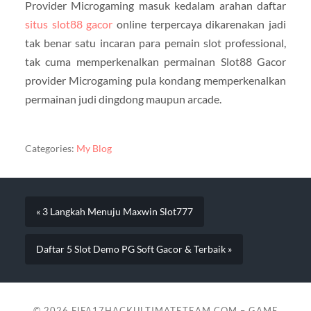
Provider Microgaming masuk kedalam arahan daftar
situs slot88 gacor
online terpercaya dikarenakan jadi
tak benar satu incaran para pemain slot professional,
tak cuma memperkenalkan permainan Slot88 Gacor
provider Microgaming pula kondang memperkenalkan
permainan judi dingdong maupun arcade.
Categories:
My Blog
« 3 Langkah Menuju Maxwin Slot777
Daftar 5 Slot Demo PG Soft Gacor & Terbaik »
© 2026
FIFA17HACKULTIMATETEAM.COM – GAME